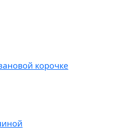
езановой корочке
линой