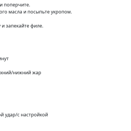
и поперчите.
го масла и посыпьте укропом.
 и запекайте филе.
инут
рхний/нижний жар
ой удар/с настройкой