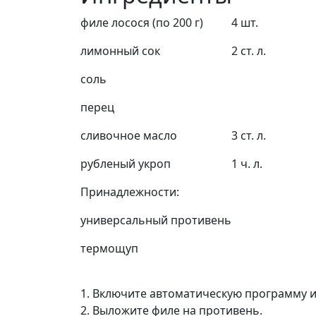
филе лосося (по 200 г)
4 шт.
лимонный сок
2 ст. л.
соль
перец
сливочное масло
3 ст. л.
рубленый укроп
1 ч. л.
Принадлежности:
универсальный противень
термощуп
1. Включите автоматическую программу 
2. Выложите филе на противень.