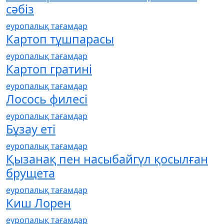
сәбіз
еуропалық тағамдар
Картоп тұшпарасы
еуропалық тағамдар
Картоп гратині
еуропалық тағамдар
Лосось филесі
еуропалық тағамдар
Бұзау еті
еуропалық тағамдар
Қызанақ пен насыбайгүл қосылған
брущета
еуропалық тағамдар
Киш Лорен
еуропалық тағамдар