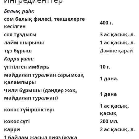
Балық үшін:
сом балық филесі, текшелерге
400 г.
кесілген
соя тұздығы
3 ас қасық. л.
лайм шырыны
1 ас қасық. л.
тұз бұрыш
Дәміне қарай
Карри үшін:
үгітілген имбирь
10 г.
майдалап туралған сарымсақ
1 дана.
қалампыры
чили бұрышы (дәндер жоқ,
1 дана
майдалап туралған)
1 ас қасық.
кокос түйіршіктері
қасық
кокос сүті
200 мл.
карри
2 ас қасық. л.
1 байлам жасыл пияз (жұқа