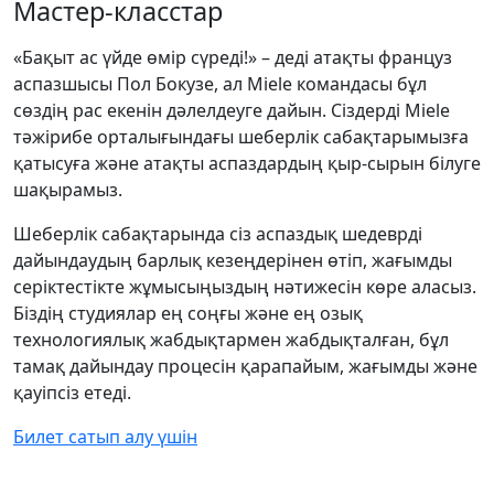
Мастер-класстар
«Бақыт ас үйде өмір сүреді!» – деді атақты француз
аспазшысы Пол Бокузе, ал Miele командасы бұл
сөздің рас екенін дәлелдеуге дайын. Сіздерді Miele
тәжірибе орталығындағы шеберлік сабақтарымызға
қатысуға және атақты аспаздардың қыр-сырын білуге
шақырамыз.
Шеберлік сабақтарында сіз аспаздық шедеврді
дайындаудың барлық кезеңдерінен өтіп, жағымды
серіктестікте жұмысыңыздың нәтижесін көре аласыз.
Біздің студиялар ең соңғы және ең озық
технологиялық жабдықтармен жабдықталған, бұл
тамақ дайындау процесін қарапайым, жағымды және
қауіпсіз етеді.
Билет сатып алу үшін