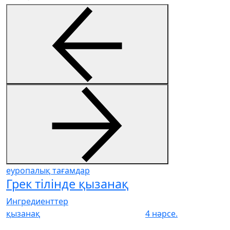
еуропалық тағамдар
Грек тілінде қызанақ
Ингредиенттер
қызанақ
4 нәрсе.