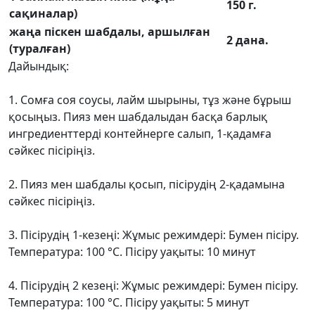
150 г.
сақиналар)
жаңа піскен шабдалы, аршылған
2 дана.
(туралған)
Дайындық:
1. Сомға соя соусы, лайм шырыны, тұз және бұрыш
қосыңыз. Пияз мен шабдалыдан басқа барлық
ингредиенттерді контейнерге салып, 1-қадамға
сәйкес пісіріңіз.
2. Пияз мен шабдалы қосып, пісірудің 2-қадамына
сәйкес пісіріңіз.
3. Пісірудің 1-кезеңі: Жұмыс режимдері: Бумен пісіру.
Температура: 100 °C. Пісіру уақыты: 10 минут
4. Пісірудің 2 кезеңі: Жұмыс режимдері: Бумен пісіру.
Температура: 100 °C. Пісіру уақыты: 5 минут