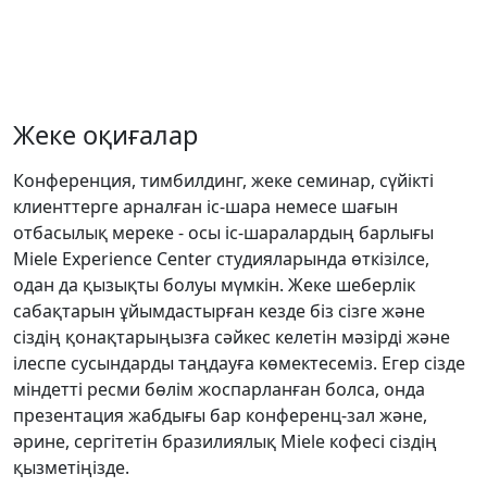
Жеке оқиғалар
Конференция, тимбилдинг, жеке семинар, сүйікті
клиенттерге арналған іс-шара немесе шағын
отбасылық мереке - осы іс-шаралардың барлығы
Miele Experience Center студияларында өткізілсе,
одан да қызықты болуы мүмкін. Жеке шеберлік
сабақтарын ұйымдастырған кезде біз сізге және
сіздің қонақтарыңызға сәйкес келетін мәзірді және
ілеспе сусындарды таңдауға көмектесеміз. Егер сізде
міндетті ресми бөлім жоспарланған болса, онда
презентация жабдығы бар конференц-зал және,
әрине, сергітетін бразилиялық Miele кофесі сіздің
қызметіңізде.