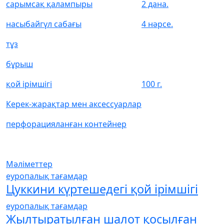
сарымсақ қалампыры
2 дана.
насыбайгүл сабағы
4 нәрсе.
тұз
бұрыш
қой ірімшігі
100 г.
Керек-жарақтар мен аксессуарлар
перфорацияланған контейнер
Мәліметтер
еуропалық тағамдар
Цуккини күртешедегі қой ірімшігі
еуропалық тағамдар
Жылтыратылған шалот қосылған