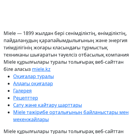
Miele — 1899 жылдан бері сенімділіктің, өнімділіктің,
пайдаланудың қарапайымдылығының және энергия
тиімділігінің жоғары класындағы тұрмыстық
техниканы шығаратын тәуелсіз отбасылық компания
Miele құрылғылары туралы толығырақ веб-сайттан
біле аласыз
miele.kz
Оқиғалар туралы
Алдағы оқиғалар
Галерея
Рецепттер
Сату және қайтару шарттары
Miele тәжірибе орталығының байланыстары мен
мекенжайлары
Miele құрылғылары туралы толығырақ веб-сайттан