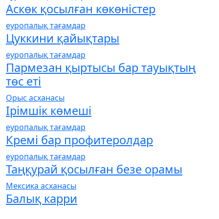
Аскөк қосылған көкөністер
еуропалық тағамдар
Цуккини қайықтары
еуропалық тағамдар
Пармезан қыртысы бар тауықтың
төс еті
Орыс асханасы
Ірімшік көмеші
еуропалық тағамдар
Кремі бар профитеролдар
еуропалық тағамдар
Таңқурай қосылған безе орамы
Мексика асханасы
Балық карри