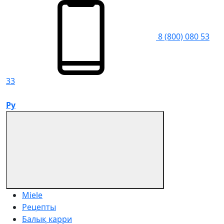
8 (800) 080 53
33
Ру
Miele
Рецепты
Балық карри