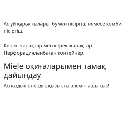
Ас үй құрылғылары: бумен пісіргіш немесе комби-
пісіргіш.
Керек-жарақтар мен керек-жарақтар:
Перфорацияланбаған контейнер.
Miele оқиғаларымен тамақ
дайындау
Аспаздық өнердің қызықты әлемін ашыңыз!