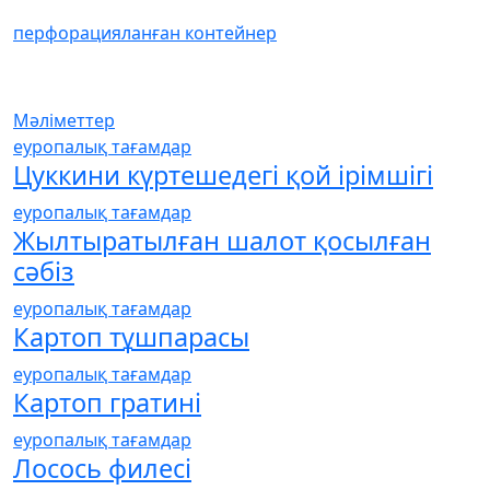
перфорацияланған контейнер
Мәліметтер
еуропалық тағамдар
Цуккини күртешедегі қой ірімшігі
еуропалық тағамдар
Жылтыратылған шалот қосылған
сәбіз
еуропалық тағамдар
Картоп тұшпарасы
еуропалық тағамдар
Картоп гратині
еуропалық тағамдар
Лосось филесі