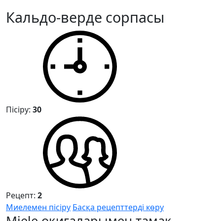
Кальдо-верде сорпасы
Пісіру:
30
Рецепт:
2
Миелемен пісіру
Басқа рецепттерді көру
Miele оқиғаларымен тамақ