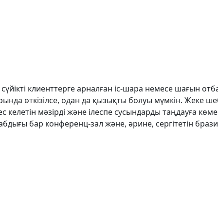
сүйікті клиенттерге арналған іс-шара немесе шағын от
арында өткізілсе, одан да қызықты болуы мүмкін. Жеке 
ес келетін мәзірді және ілеспе сусындарды таңдауға көмек
дығы бар конференц-зал және, әрине, сергітетін бразил