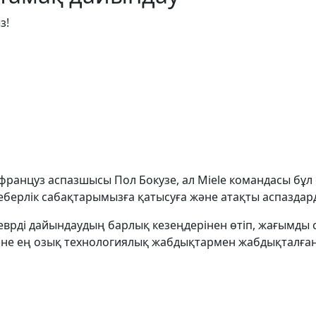
з!
ы француз аспазшысы Пол Бокузе, ал Miele командасы бұл 
шеберлік сабақтарымызға қатысуға және атақты аспазда
еврді дайындаудың барлық кезеңдерінен өтіп, жағымды 
және ең озық технологиялық жабдықтармен жабдықталған