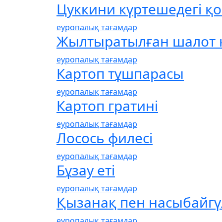
Цуккини күртешедегі қой
еуропалық тағамдар
Жылтыратылған шалот қ
еуропалық тағамдар
Картоп тұшпарасы
еуропалық тағамдар
Картоп гратині
еуропалық тағамдар
Лосось филесі
еуропалық тағамдар
Бұзау еті
еуропалық тағамдар
Қызанақ пен насыбайгү
еуропалық тағамдар