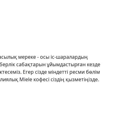
басылық мереке - осы іс-шаралардың
шеберлік сабақтарын ұйымдастырған кезде
тесеміз. Егер сізде міндетті ресми бөлім
иялық Miele кофесі сіздің қызметіңізде.