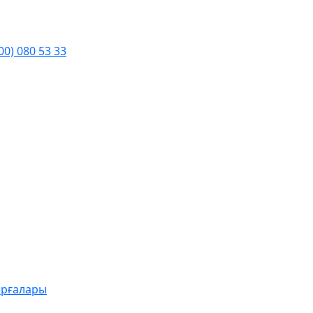
00) 080 53 33
ырғалары