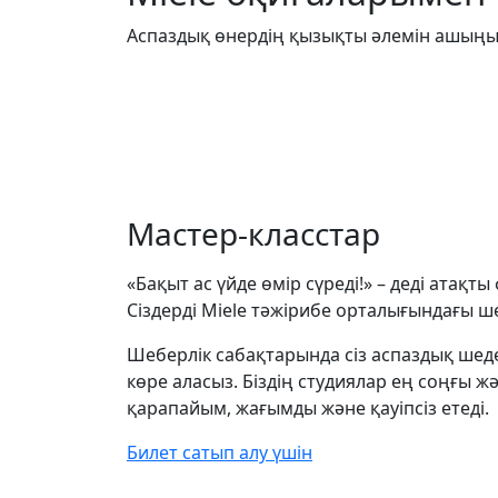
Аспаздық өнердің қызықты әлемін ашыңы
Мастер-класстар
«Бақыт ас үйде өмір сүреді!» – деді атақт
Сіздерді Miele тәжірибе орталығындағы 
Шеберлік сабақтарында сіз аспаздық шед
көре аласыз. Біздің студиялар ең соңғы 
қарапайым, жағымды және қауіпсіз етеді.
Билет сатып алу үшін