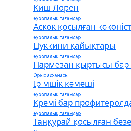
Киш Лорен
еуропалық тағамдар
Аскөк қосылған көкөніс
еуропалық тағамдар
Цуккини қайықтары
еуропалық тағамдар
Пармезан қыртысы бар т
Орыс асханасы
Ірімшік көмеші
еуропалық тағамдар
Кремі бар профитеролд
еуропалық тағамдар
Таңқурай қосылған без