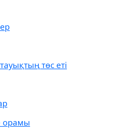
тер
ауықтың төс еті
ар
е орамы