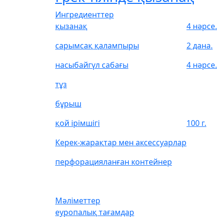
Ингредиенттер
қызанақ
4 нәрсе.
сарымсақ қалампыры
2 дана.
насыбайгүл сабағы
4 нәрсе.
тұз
бұрыш
қой ірімшігі
100 г.
Керек-жарақтар мен аксессуарлар
перфорацияланған контейнер
Мәліметтер
еуропалық тағамдар