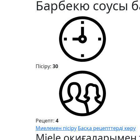
Барбекю соусы 
Пісіру:
30
Рецепт:
4
Миелемен пісіру
Басқа рецепттерді көру
Miele оқиғаларымен