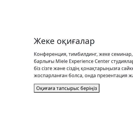
Жеке оқиғалар
Конференция, тимбилдинг, жеке семинар, 
барлығы Miele Experience Center студиял
біз сізге және сіздің қонақтарыңызға сәйк
жоспарланған болса, онда презентация жаб
Оқиғаға тапсырыс беріңіз