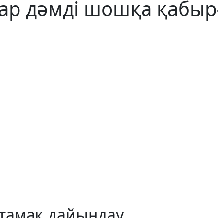
бар дәмді шошқа қабы
 тамақ дайындау