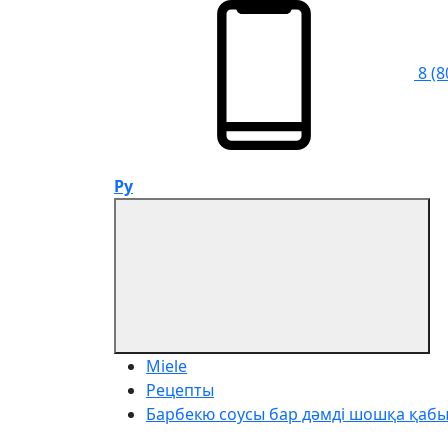
8 (8
Ру
Miele
Рецепты
Барбекю соусы бар дәмді шошқа қаб