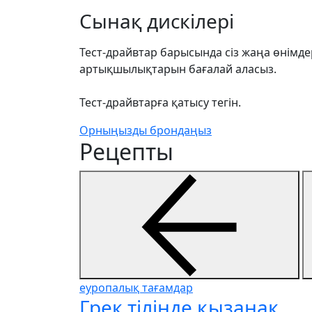
Сынақ дискілері
Тест-драйвтар барысында сіз жаңа өнімде
артықшылықтарын бағалай аласыз.
Тест-драйвтарға қатысу тегін.
Орныңызды брондаңыз
Рецепты
еуропалық тағамдар
Грек тілінде қызанақ