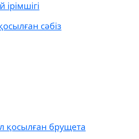
 ірімшігі
осылған сәбіз
л қосылған брущета