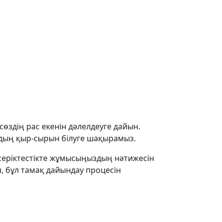
сөздің рас екенін дәлелдеуге дайын.
рдың қыр-сырын білуге шақырамыз.
серіктестікте жұмысыңыздың нәтижесін
, бұл тамақ дайындау процесін