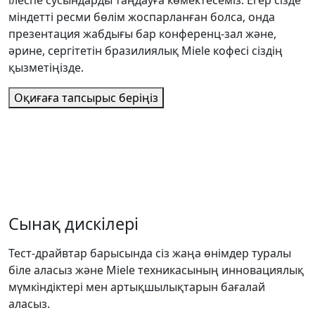
ілеспе сусындарды таңдауға көмектесеміз. Егер сізде
міндетті ресми бөлім жоспарланған болса, онда
презентация жабдығы бар конференц-зал және,
әрине, сергітетін бразилиялық Miele кофесі сіздің
қызметіңізде.
Оқиғаға тапсырыс беріңіз
Сынақ дискілері
Тест-драйвтар барысында сіз жаңа өнімдер туралы
біле аласыз және Miele техникасының инновациялық
мүмкіндіктері мен артықшылықтарын бағалай
аласыз.