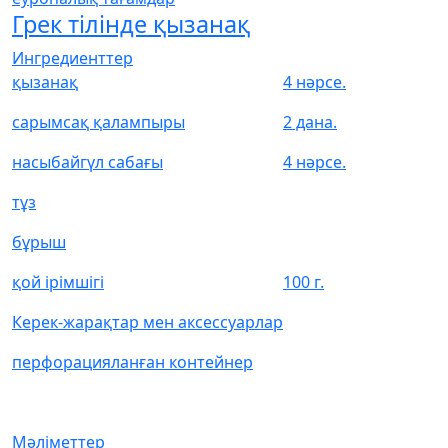
Грек тілінде қызанақ
Ингредиенттер
қызанақ
4 нәрсе.
сарымсақ қалампыры
2 дана.
насыбайгүл сабағы
4 нәрсе.
тұз
бұрыш
қой ірімшігі
100 г.
Керек-жарақтар мен аксессуарлар
перфорацияланған контейнер
Мәліметтер