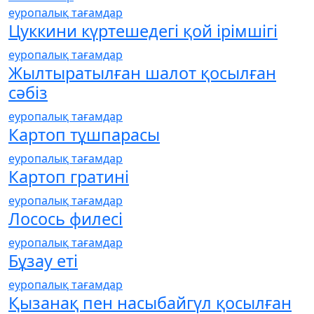
еуропалық тағамдар
Цуккини күртешедегі қой ірімшігі
еуропалық тағамдар
Жылтыратылған шалот қосылған
сәбіз
еуропалық тағамдар
Картоп тұшпарасы
еуропалық тағамдар
Картоп гратині
еуропалық тағамдар
Лосось филесі
еуропалық тағамдар
Бұзау еті
еуропалық тағамдар
Қызанақ пен насыбайгүл қосылған