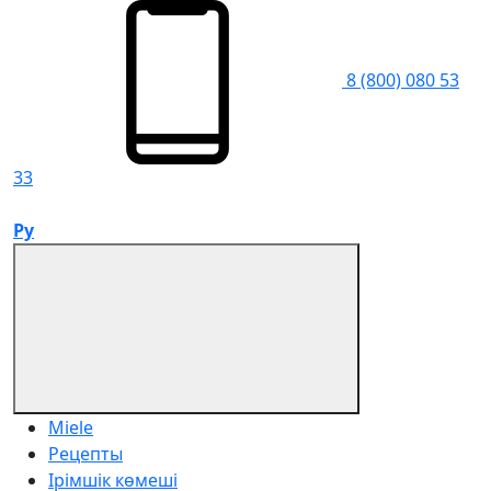
8 (800) 080 53
33
Ру
Miele
Рецепты
Ірімшік көмеші