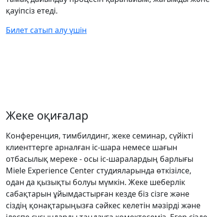
қауіпсіз етеді.
Билет сатып алу үшін
Жеке оқиғалар
Конференция, тимбилдинг, жеке семинар, сүйікті
клиенттерге арналған іс-шара немесе шағын
отбасылық мереке - осы іс-шаралардың барлығы
Miele Experience Center студияларында өткізілсе,
одан да қызықты болуы мүмкін. Жеке шеберлік
сабақтарын ұйымдастырған кезде біз сізге және
сіздің қонақтарыңызға сәйкес келетін мәзірді және