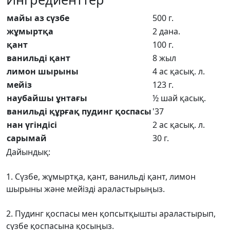
майы аз сүзбе
500 г.
жұмыртқа
2 дана.
қант
100 г.
ванильді қант
8 жыл
лимон шырыны
4 ас қасық. л.
мейіз
123 г.
наубайшы ұнтағы
½ шай қасық.
ванильді құрғақ пудинг қоспасы
'37
нан үгіндісі
2 ас қасық. л.
сарымай
30 г.
Дайындық:
1. Сүзбе, жұмыртқа, қант, ванильді қант, лимон
шырыны және мейізді араластырыңыз.
2. Пудинг қоспасы мен қопсытқышты араластырып,
сүзбе қоспасына қосыңыз.