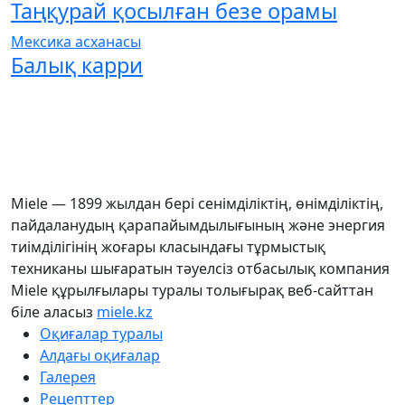
Таңқурай қосылған безе орамы
Мексика асханасы
Балық карри
Miele — 1899 жылдан бері сенімділіктің, өнімділіктің,
пайдаланудың қарапайымдылығының және энергия
тиімділігінің жоғары класындағы тұрмыстық
техниканы шығаратын тәуелсіз отбасылық компания
Miele құрылғылары туралы толығырақ веб-сайттан
біле аласыз
miele.kz
Оқиғалар туралы
Алдағы оқиғалар
Галерея
Рецепттер