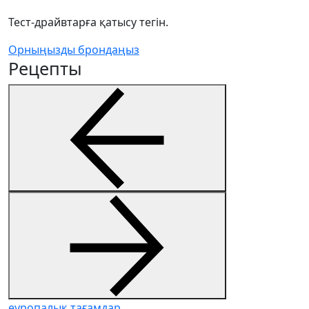
Тест-драйвтарға қатысу тегін.
Орныңызды брондаңыз
Рецепты
еуропалық тағамдар