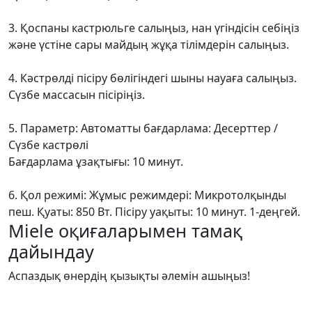
3. Қоспаны кастрюльге салыңыз, нан үгіндісін себіңіз
және үстіне сары майдың жұқа тілімдерін салыңыз.
4. Кәстрөлді пісіру бөлігіндегі шыны науаға салыңыз.
Сүзбе массасын пісіріңіз.
5. Параметр: Автоматты бағдарлама: Десерттер /
Сүзбе кастрөлі
Бағдарлама ұзақтығы: 10 минут.
6. Қол режимі: Жұмыс режимдері: Микротолқынды
пеш. Қуаты: 850 Вт. Пісіру уақыты: 10 минут. 1-деңгей.
Miele оқиғаларымен тамақ
дайындау
Аспаздық өнердің қызықты әлемін ашыңыз!