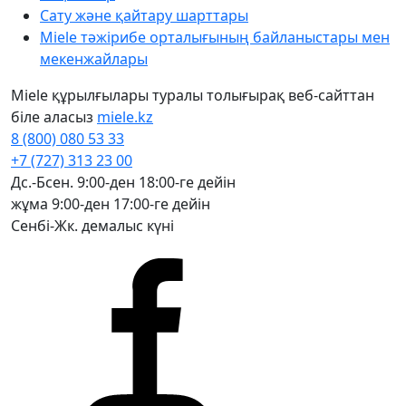
Сату және қайтару шарттары
Miele тәжірибе орталығының байланыстары мен
мекенжайлары
Miele құрылғылары туралы толығырақ веб-сайттан
біле аласыз
miele.kz
8 (800) 080 53 33
+7 (727) 313 23 00
Дс.-Бсен. 9:00-ден 18:00-ге дейін
жұма 9:00-ден 17:00-ге дейін
Сенбі-Жк. демалыс күні