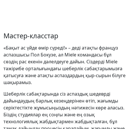
Мастер-класстар
«Бақыт ас үйде өмір сүреді!» – деді атақты француз
аспазшысы Пол Бокузе, ал Miele командасы бұл
сөздің рас екенін дәлелдеуге дайын. Сіздерді Miele
тәжірибе орталығындағы шеберлік сабақтарымызға
қатысуға және атақты аспаздардың қыр-сырын білуге
шақырамыз.
Шеберлік сабақтарында сіз аспаздық шедеврді
дайындаудың барлық кезеңдерінен өтіп, жағымды
серіктестікте жұмысыңыздың нәтижесін көре аласыз.
Біздің студиялар ең соңғы және ең озық
технологиялық жабдықтармен жабдықталған, бұл
тамақ дайындау процесін қарапайым, жағымды және