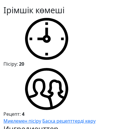
Ірімшік көмеші
Пісіру:
20
Рецепт:
4
Миелемен пісіру
Басқа рецепттерді көру
Ингредиенттер