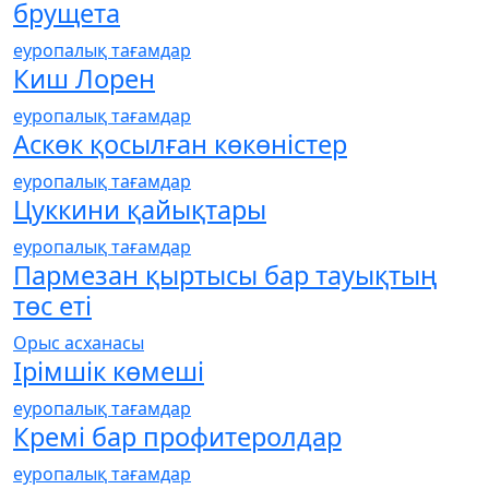
брущета
еуропалық тағамдар
Киш Лорен
еуропалық тағамдар
Аскөк қосылған көкөністер
еуропалық тағамдар
Цуккини қайықтары
еуропалық тағамдар
Пармезан қыртысы бар тауықтың
төс еті
Орыс асханасы
Ірімшік көмеші
еуропалық тағамдар
Кремі бар профитеролдар
еуропалық тағамдар