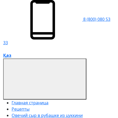
8 (800) 080 53
33
Қаз
Главная страница
Рецепты
Овечий сыр в рубашке из цуккини